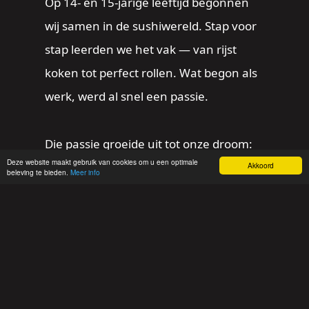
Op 14- en 15-jarige leeftijd begonnen
wij samen in de sushiwereld. Stap voor
stap leerden we het vak — van rijst
koken tot perfect rollen. Wat begon als
werk, werd al snel een passie.
Die passie groeide uit tot onze droom:
Deze website maakt gebruik van cookies om u een optimale
een eigen zaak. Zo ontstond Nakama
Akkoord
beleving te bieden.
Meer info
Sushi & Pokébowls.
Wij verschillen van elkaar, maar vullen
elkaar perfect aan. De één let op elk
detail. De ander zet klanttevredenheid
altijd op nummer één. Maar over één