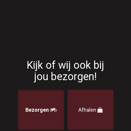
Home
Menu
Order online
Contact
Kijk of wij ook bij
Login
jou bezorgen!
Bezorgen
Afhalen